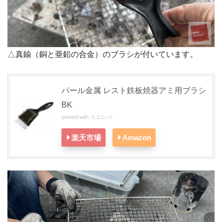
△真鍮（銅と亜鉛の合金）のブラシが付いています。
パール金属 レスト鉄板焼器アミ用ブラシ
BK
posted with
カエレバ
楽天市場
Amazon