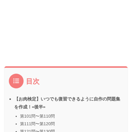
目次
【お肉検定】いつでも復習できるように自作の問題集
を作成！«後半»
第101問〜第110問
第111問〜第120問
第121問〜第130問