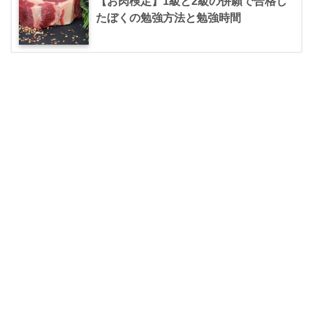
【お肉検定】1級と2級の併願で合格し
たぼくの勉強方法と勉強時間