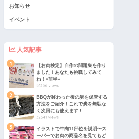
お知らせ
イベント
人気記事
1
【お肉検定】自作の問題集を作り
ました！あなたも挑戦してみて
ね！«前半»
51356 views
2
BBQが終わった後の炭を保管する
方法をご紹介！これで炭を無駄な
く次回にも使えます！
32541 views
3
イラストで牛肉11部位を説明〜ス
ーパーでお肉の商品名を見てもど