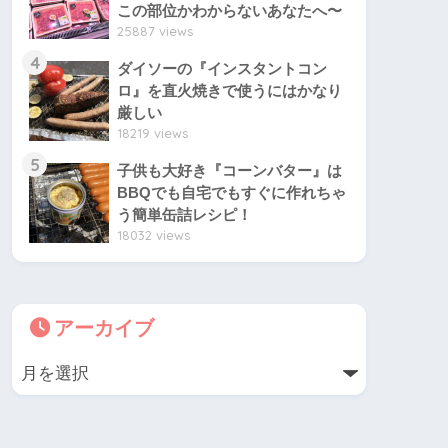
この部位かわからないあなたへ〜
25887 views
4
ダイソーの『インスタントコン
ロ』を直火焼きで使うにはかなり
厳しい
18219 views
5
子供も大好き『コーンバター』は
BBQでも自宅でもすぐに作れちゃ
う簡単缶詰レシピ！
18032 views
アーカイブ